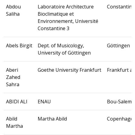
Abdou
Laboratoire Architecture
Constantine
Saliha
Bioclimatique et
Environnement, Université
Constantine 3
Abels Birgit
Dept. of Musicology,
Göttingen
University of Göttingen
Aberi
Goethe University Frankfurt
Frankfurt a
Zahed
Sahra
ABIDI ALI
ENAU
Bou-Salem
Abild
Martha Abild
Copenhagen
Martha