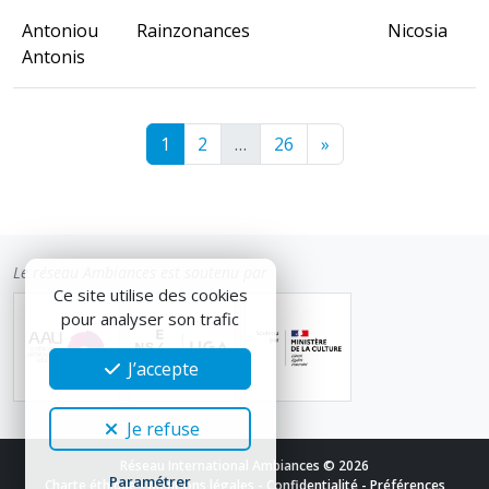
Antoniou
Rainzonances
Nicosia
Antonis
1
2
…
26
»
Le réseau Ambiances est soutenu par
Ce site utilise des cookies
pour analyser son trafic
J’accepte
Je refuse
Réseau International Ambiances © 2026
Paramétrer
Charte éthique
-
Mentions légales
-
Confidentialité
-
Préférences