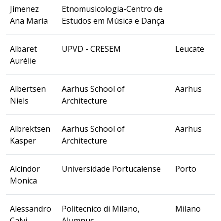
Jimenez
Etnomusicologia-Centro de
Ana Maria
Estudos em Música e Dança
Albaret
UPVD - CRESEM
Leucate
Aurélie
Albertsen
Aarhus School of
Aarhus
Niels
Architecture
Albrektsen
Aarhus School of
Aarhus
Kasper
Architecture
Alcindor
Universidade Portucalense
Porto
Monica
Alessandro
Politecnico di Milano,
Milano
Calvi
Alumnus