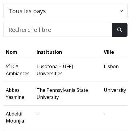
Nom
Institution
Ville
5º ICA
Lusófona + UFRJ
Lisbon
Ambiances
Universities
Abbas
The Pennsylvania State
University P
Yasmine
University
Abdeltif
-
-
Mounjia